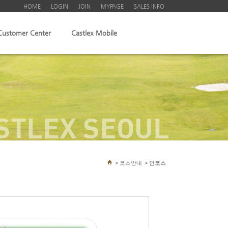
HOME
LOGIN
JOIN
MYPAGE
SALES INFO
Customer Center
Castlex Mobile
STLEX SEOUL
>
코스안내
>
인코스