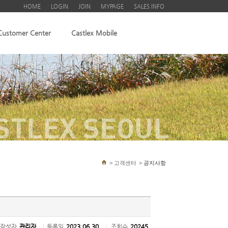
HOME
LOGIN
JOIN
MYPAGE
SALES INFO
Customer Center
Castlex Mobile
STLEX SEOUL
>
고객센터
>
공지사항
작성자
관리자
|
등록일
2023.06.30
|
조회수
20245