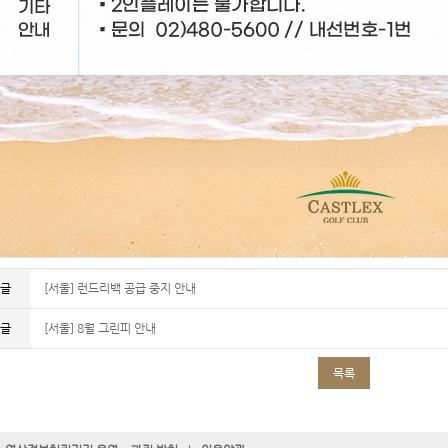
전글
[서울] 런드리백 공급 중지 안내
음글
[서울] 8월 그린피 안내
목록