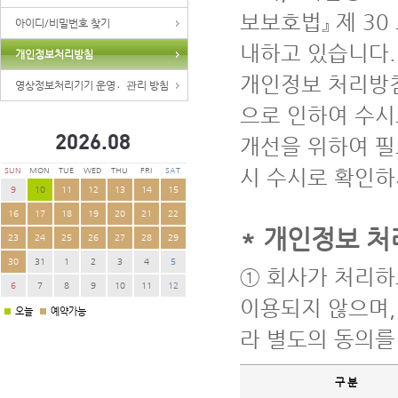
보보호법』 제 3
아이디/비밀번호 찾기
내하고 있습니다.
개인정보처리방침
개인정보 처리방침
영상정보처리기기 운영관〮리 방침
으로 인하여 수시
2026.
08
개선을 위하여 필
시 수시로 확인하
SUN
MON
TUE
WED
THU
FRI
SAT
9
10
11
12
13
14
15
16
17
18
19
20
21
22
* 개인정보 처
23
24
25
26
27
28
29
30
31
1
2
3
4
5
① 회사가 처리하
6
7
8
9
10
11
12
이용되지 않으며,
오늘
예약가능
라 별도의 동의를
구 분