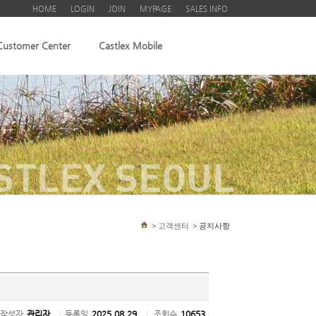
HOME
LOGIN
JOIN
MYPAGE
SALES INFO
Customer Center
Castlex Mobile
STLEX SEOUL
>
고객센터
>
공지사항
작성자
관리자
|
등록일
2025.08.29
|
조회수
10653