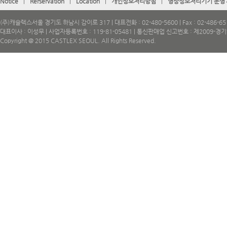
Notice
|
Rerservation
|
Location
|
개인정보처리방침
|
영상정보처리기기 운영
(주)캐슬렉스서울 경기도 하남시 감이로 317 | 대표전화 : 02-480-5600 | Fax : 02-486-65
대표이사 : 이성무 | 사업자등록번호 : 119-81-05481 | 통신판매업 신고번호 : 제2009-경
Copyright @ 2015 CASTLEX SEOUL. All Rights Reserved.