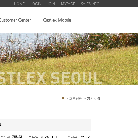
HOME
LOGIN
JOIN
MYPAGE
SALES INFO
Customer Center
Castlex Mobile
STLEX SEOUL
>
고객센터
>
공지사항
회
작성자
관리자
|
등록일
2024.10.11
|
조회수
15932