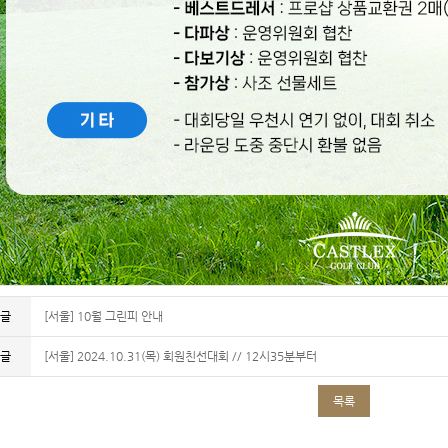
전글
[서울] 10월 그린피 안내
음글
[서울] 2024.10.31(목) 회원친선대회 // 12시35분부터
목록