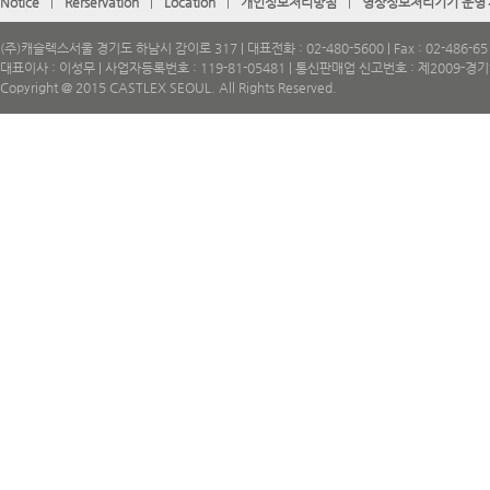
Notice
|
Rerservation
|
Location
|
개인정보처리방침
|
영상정보처리기기 운영
(주)캐슬렉스서울 경기도 하남시 감이로 317 | 대표전화 : 02-480-5600 | Fax : 02-486-65
대표이사 : 이성무 | 사업자등록번호 : 119-81-05481 | 통신판매업 신고번호 : 제2009-경
Copyright @ 2015 CASTLEX SEOUL. All Rights Reserved.